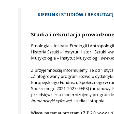
KIERUNKI STUDIÓW I REKRUTACJ
Studia i rekrutacja prowadzone 
Etnologia – Instytut Etnologii i Antropolog
Historia Sztuki – Instytut Historii Sztuki
www
Muzykologia – Instytut Muzykologii
www.im
Z przyjemnością informujemy, że od 1 stycz
„Zintegrowany program rozwoju dydaktyki 
Europejskiego Funduszu Społecznego w ra
Społecznego 2021-2027 (FERS) (nr umowy: F
przedsięwzięciu modernizujemy program ks
humanistyki cyfrowej
, studia II stopnia.
Więcej na temat programu ZIP 2.0:
www.zip2