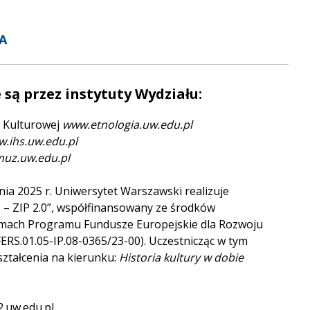
A
są przez instytuty Wydziału:
ii Kulturowej
www.etnologia.uw.edu.pl
.ihs.uw.edu.pl
uz.uw.edu.pl
nia 2025 r. Uniwersytet Warszawski realizuje
– ZIP 2.0”, współfinansowany ze środków
mach Programu Fundusze Europejskie dla Rozwoju
ERS.01.05-IP.08-0365/23-00). Uczestnicząc w tym
ztałcenia na kierunku:
Historia kultury w dobie
.uw.edu.pl